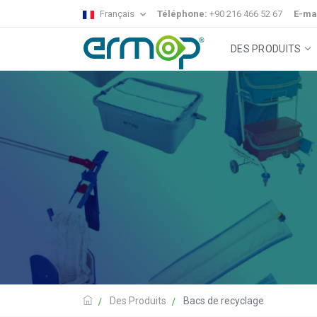
Français
Téléphone:
+90 216 466 52 67
E-mai
DES PRODUITS
Système Gecko
Systèm
Chariots de Nettoyage
Nettoyage Des Sols
Des Produits
Bacs de recyclage