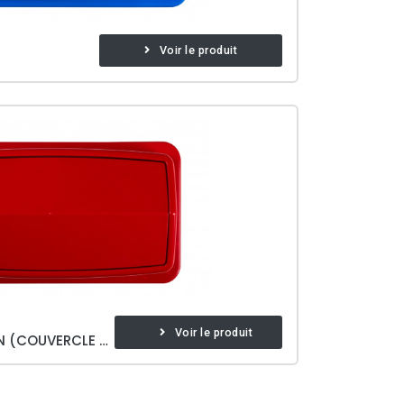
Voir le produit
Voir le produit
SEAU DE SÉPARATION R-BIN (COUVERCLE PIVOTANT)