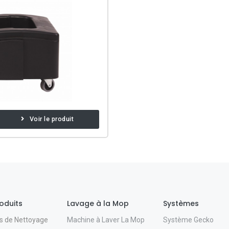
Voir le produit
oduits
Lavage à la Mop
Systèmes
Machine à Laver La Mop
Système Gecko
s de Nettoyage