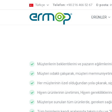
Türkçe
Telefon:
+90 216 466 52 67
E-posta:
i
ÜRÜNLER
Gecko Sistem
Temizlik Arabaları
Zemin Temizl
Müşterilerin beklentilerini ve pazarın eğilimleri
Müşteri odaklı çalışarak, müşteri memnuniyetin
Her müşterinin özel olduğundan yola çıkarak, sip
Hijyen ürünlerinin üretimini, Hijyen gereklilikl
Müşteriye sunulan tüm ürünlerde, gereken sağla
Tüm birimlerin kendi aralarında takım ruhu ve “B