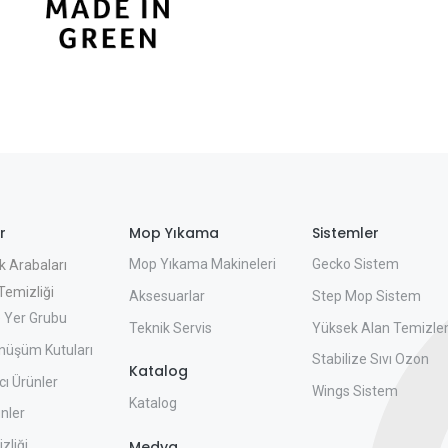
r
Mop Yıkama
Sistemler
Mop Yıkama Makineleri
Gecko Sistem
k Arabaları
emizliği
Aksesuarlar
Step Mop Sistem
 Yer Grubu
Teknik Servis
Yüksek Alan Temizle
nüşüm Kutuları
Stabilize Sıvı Ozon
Katalog
ı Ürünler
Wings Sistem
Katalog
nler
zliği
Medya