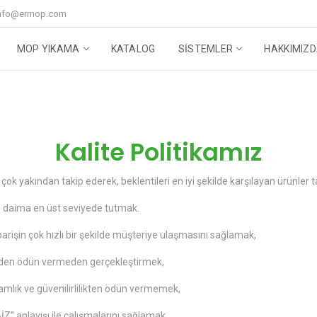
nfo@ermop.com
MOP YIKAMA
KATALOG
SISTEMLER
HAKKIMIZ
Step Mop Sistem
Cam ve Yer Grubu
Mop Yıkama Makineleri
Yüksek Alan Temizleme Sistemi
Geri Dönüşüm Kutuları
Aksesuarlar
Teknik Servis
Stabilize Sıvı Ozon
Yardımcı Ürünler
iği
Kalite Politikamız
ni çok yakından takip ederek, beklentileri en iyi şekilde karşılayan ürünle
i daima en üst seviyede tutmak.
arişin çok hızlı bir şekilde müşteriye ulaşmasını sağlamak,
erinden ödün vermeden gerçekleştirmek,
mlık ve güvenilirlilikten ödün vermemek,
İZ” anlayışı ile çalışmalarını sağlamak