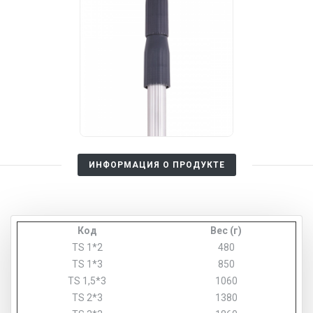
ИНФОРМАЦИЯ О ПРОДУКТЕ
Код
Вес (г)
TS 1*2
480
TS 1*3
850
TS 1,5*3
1060
TS 2*3
1380