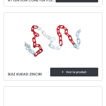
ATTENTION CÔNE FER POIDS 3,6 KG
Voir le produit
İKAZ KUKASI ZINCIRI