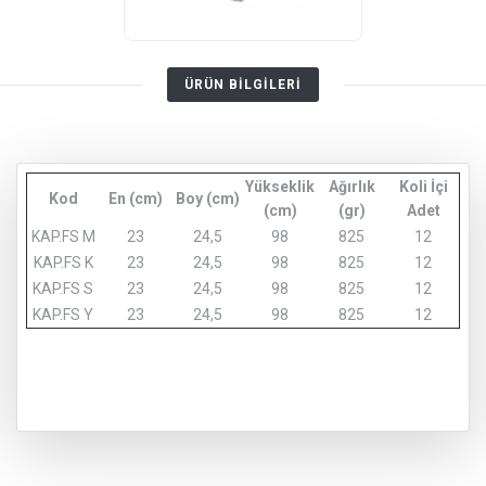
ÜRÜN BİLGİLERİ
Yükseklik
Ağırlık
Koli İçi
Kod
En (cm)
Boy (cm)
(cm)
(gr)
Adet
KAP.FS M
23
24,5
98
825
12
KAP.FS K
23
24,5
98
825
12
KAP.FS S
23
24,5
98
825
12
KAP.FS Y
23
24,5
98
825
12