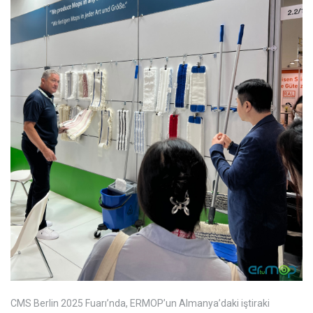
CMS Berlin 2025 Fuarı’nda, ERMOP’un Almanya’daki iştiraki