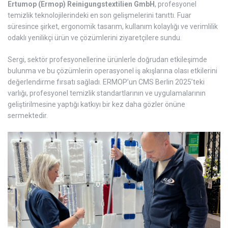
Ertumop (Ermop) Reinigungstextilien GmbH
, profesyonel
temizlik teknolojilerindeki en son gelişmelerini tanıttı. Fuar
süresince şirket, ergonomik tasarım, kullanım kolaylığı ve verimlilik
odaklı yenilikçi ürün ve çözümlerini ziyaretçilere sundu.
Sergi, sektör profesyonellerine ürünlerle doğrudan etkileşimde
bulunma ve bu çözümlerin operasyonel iş akışlarına olası etkilerini
değerlendirme fırsatı sağladı. ERMOP’un CMS Berlin 2025’teki
varlığı, profesyonel temizlik standartlarının ve uygulamalarının
geliştirilmesine yaptığı katkıyı bir kez daha gözler önüne
sermektedir.