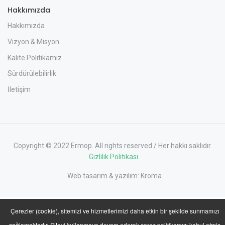
Hakkımızda
Hakkımızda
Vizyon & Misyon
Kalite Politikamız
Sürdürülebilirlik
İletişim
Copyright © 2022 Ermop. All rights reserved / Her hakkı saklıdır.
Gizlilik Politikası
Web tasarım & yazılım:
Kroma
Çerezler (cookie), sitemizi ve hizmetlerimizi daha etkin bir şekilde sunmamızı
sağlamaktadır. Siteyi kullanmaya devam ederek çerez politikamızı kabul etmiş