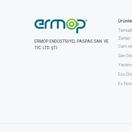
Ürünle
Temizli
Zemin T
ERMOP ENDÜSTRİYEL PASPAS SAN. VE
Cam ve
TİC. LTD. ŞTİ.
Geri Dö
Yardımc
Eco Ürü
Ev Temi