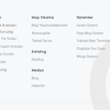
r
Mop Yıkama
Sistemler
Mop Yıkama Makineleri
Gecko Sistem
k Arabaları
emizliği
Aksesuarlar
Step Mop Sistem
 Yer Grubu
Teknik Servis
Yüksek Alan Temizle
nüşüm Kutuları
Stabilize Sıvı Ozon
Katalog
ı Ürünler
Wings Sistem
Katalog
nler
zliği
Medya
Blog
Haberler