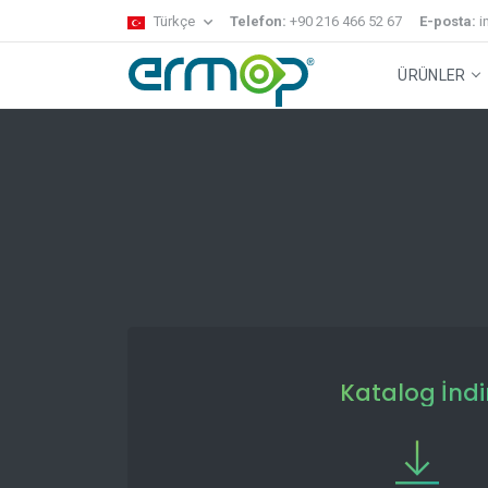
Türkçe
Telefon:
+90 216 466 52 67
E-posta:
i
ÜRÜNLER
Gecko Sistem
Temizlik Arabaları
Zemin Temizl
Katalog İndi