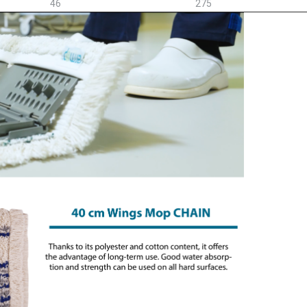
46
275