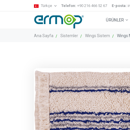
Türkçe
Telefon:
+90 216 466 52 67
E-posta:
i
ÜRÜNLER
Ana Sayfa
Sistemler
Wings Sistem
Wings 
Gecko Sistem
Temizlik Arabaları
Zemin Temizl