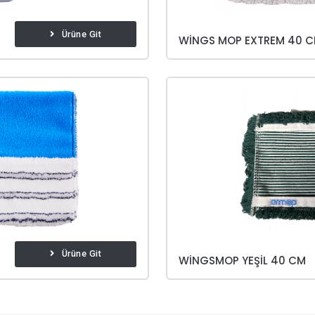
Ürüne Git
WINGS MOP EXTREM 40 
Ürüne Git
WINGSMOP YEŞIL 40 CM