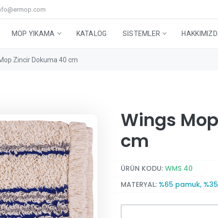
nfo@ermop.com
MOP YIKAMA
KATALOG
SISTEMLER
HAKKIMIZ
Mop Zincir Dokuma 40 cm
Step Mop Sistem
Cam ve Yer Grubu
Mop Yıkama Makineleri
Yüksek Alan Temizleme Sistemi
Geri Dönüşüm Kutuları
Aksesuarlar
Teknik Servis
Stabilize Sıvı Ozon
Yardımcı Ürünler
iği
Wings Mop
cm
ÜRÜN KODU:
WMS 40
MATERYAL:
%65 pamuk, %35