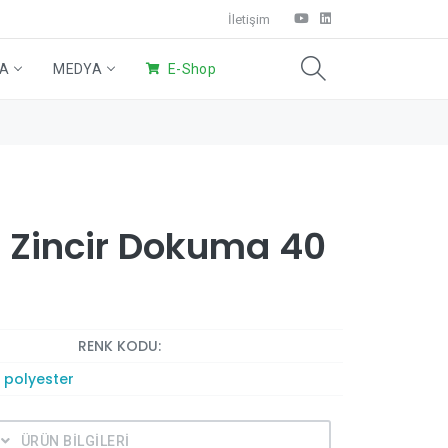
İletişim
DA
MEDYA
E-Shop
Eco Ürünler
Wings Sistem
Ev Temizliği
 Zincir Dokuma 40
RENK KODU:
 polyester
ÜRÜN BİLGİLERİ