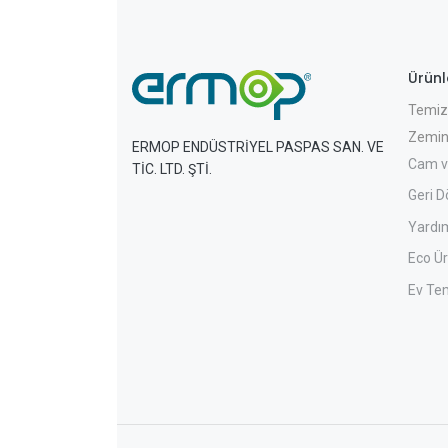
Ürünl
Temizl
Zemin
ERMOP ENDÜSTRİYEL PASPAS SAN. VE
Cam v
TİC. LTD. ŞTİ.
Geri D
Yardım
Eco Ür
Ev Tem