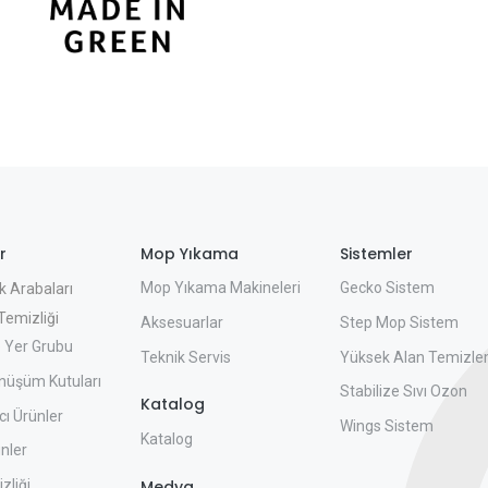
r
Mop Yıkama
Sistemler
Mop Yıkama Makineleri
Gecko Sistem
k Arabaları
emizliği
Aksesuarlar
Step Mop Sistem
 Yer Grubu
Teknik Servis
Yüksek Alan Temizle
nüşüm Kutuları
Stabilize Sıvı Ozon
Katalog
ı Ürünler
Wings Sistem
Katalog
nler
zliği
Medya