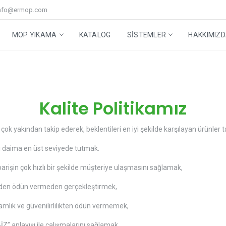
nfo@ermop.com
MOP YIKAMA
KATALOG
SISTEMLER
HAKKIMIZ
Step Mop Sistem
Cam ve Yer Grubu
Mop Yıkama Makineleri
Yüksek Alan Temizleme Sistemi
Geri Dönüşüm Kutuları
Aksesuarlar
Teknik Servis
Stabilize Sıvı Ozon
Yardımcı Ürünler
iği
Kalite Politikamız
ni çok yakından takip ederek, beklentileri en iyi şekilde karşılayan ürünle
i daima en üst seviyede tutmak.
arişin çok hızlı bir şekilde müşteriye ulaşmasını sağlamak,
erinden ödün vermeden gerçekleştirmek,
mlık ve güvenilirlilikten ödün vermemek,
İZ” anlayışı ile çalışmalarını sağlamak