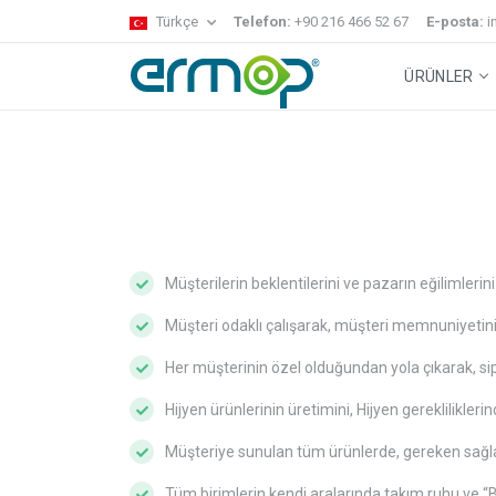
Türkçe
Telefon:
+90 216 466 52 67
E-posta:
i
ÜRÜNLER
Gecko Sistem
Temizlik Arabaları
Zemin Temizl
Müşterilerin beklentilerini ve pazarın eğilimleri
Müşteri odaklı çalışarak, müşteri memnuniyetin
Her müşterinin özel olduğundan yola çıkarak, sip
Hijyen ürünlerinin üretimini, Hijyen gereklilikl
Müşteriye sunulan tüm ürünlerde, gereken sağla
Tüm birimlerin kendi aralarında takım ruhu ve “B