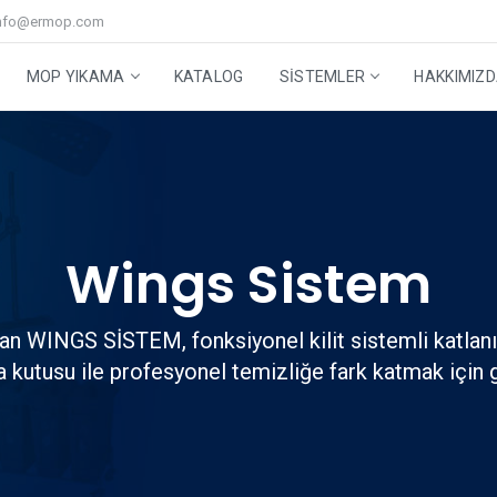
nfo@ermop.com
MOP YIKAMA
KATALOG
SISTEMLER
HAKKIMIZ
Step Mop Sistem
Cam ve Yer Grubu
Mop Yıkama Makineleri
Yüksek Alan Temizleme Sistemi
Geri Dönüşüm Kutuları
Aksesuarlar
Teknik Servis
Stabilize Sıvı Ozon
Yardımcı Ürünler
iği
Wings Sistem
lan WINGS SİSTEM, fonksiyonel kilit sistemli katlan
 kutusu ile profesyonel temizliğe fark katmak için gel