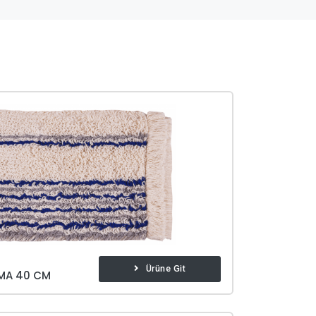
Ürüne Git
MA 40 CM