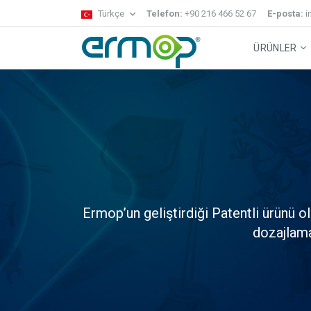
Türkçe
Telefon:
+90 216 466 52 67
E-posta:
i
ÜRÜNLER
Gecko Sistem
Temizlik Arabaları
Zemin Temizl
Ermop’un geliştirdiği Patentli ürünü o
dozajlama