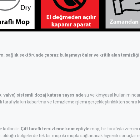
, sağlık sektöründe çapraz bulaşmayı önler ve kritik alan temizliğin
eck-valve) sistemli dozaj kutusu sayesinde
su ve kimyasal kullanımından 
li tarafıyla kiri kabartma ve temizleme işlemi gerçekleştirildikten sonra k
 kullanılır.
Çift taraflı temizleme konseptiyle
mop, bir tarafıyla zemini n
un olduğu bölgelerde tek bir mop iki mopla sağlanacak hijyenik sonuçlar el