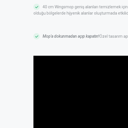
40 cm Wingsmop geniş alanları temizlemek için u
olduğu bölgelerde hijyenik alanlar oluşturmada etkilidi
Mop'a dokunmadan açıp kapatın
!
Özel tasarım ap