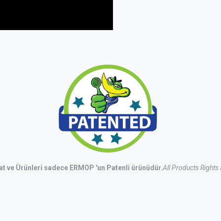
t ve Ürünleri sadece ERMOP 'un Patenli ürünüdür.
All Products Rights