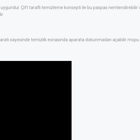
ygundur. Çift taraflı temizleme konsepti ile bu paspas nemlendirebilir 
r.
aratı sayesinde temizlik esnasında aparata dokunmadan açabilir mopu yerl