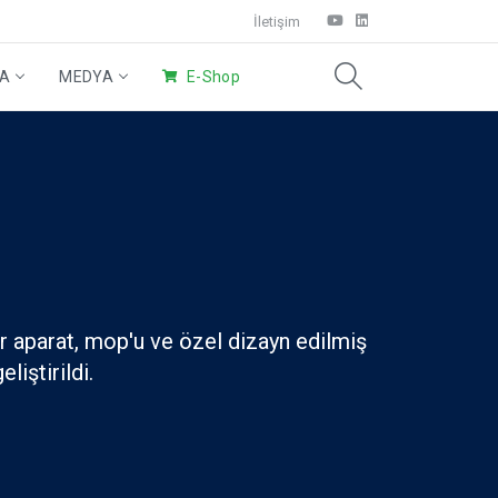
İletişim
DA
MEDYA
E-Shop
Eco Ürünler
Wings Sistem
Ev Temizliği
ır aparat, mop'u ve özel dizayn edilmiş
iştirildi.