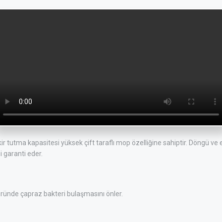
 tutma kapasitesi yüksek çift taraflı mop özelliğine sahiptir. Döngü ve 
 garanti eder.
ründe çapraz bakteri bulaşmasını önler.