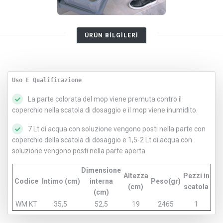
ÜRÜN BİLGİLERİ
Uso E Qualificazione
La parte colorata del mop viene premuta contro il
coperchio nella scatola di dosaggio e il mop viene inumidito.
7 Lt di acqua con soluzione vengono posti nella parte con
coperchio della scatola di dosaggio e 1,5-2 Lt di acqua con
soluzione vengono posti nella parte aperta.
Dimensione
Altezza
Pezzi in
Codice
Intimo (cm)
interna
Peso(gr)
(cm)
scatola
(cm)
WM KT
35,5
52,5
19
2465
1