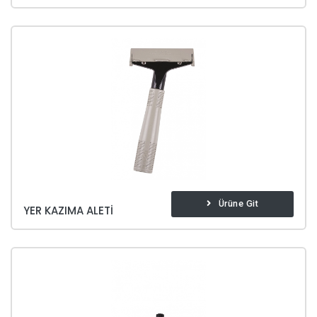
Ürüne Git
YER KAZIMA ALETI