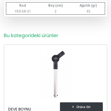
Kod
Boy (cm)
Ağırlık (gr)
YER KA 01
2
45
Bu kategorideki ürünler
Ürüne Git
DEVE BOYNU