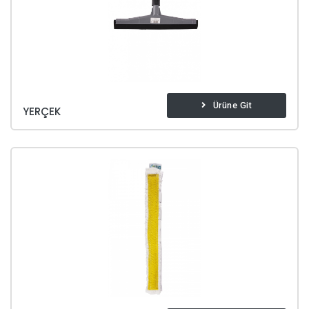
Ürüne Git
YERÇEK