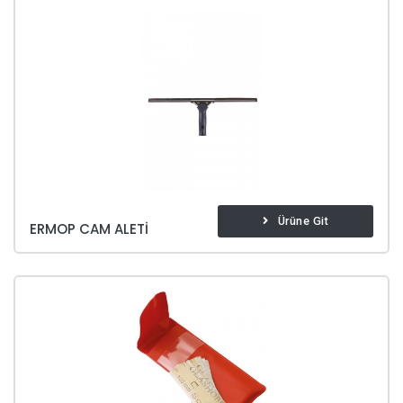
Ürüne Git
ERMOP CAM ALETI