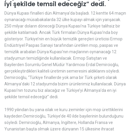
iyi şekilde temsil edeceğiz” dedi.
Dünya Kupası finalleri dün Almanya’da başladı. 12 kentte 64 maçın
oynanacağı müsabakalarda 32 ülke kupayı almak için yarışacak.
250 milyar doların döneceği Dünya Kupası’na Türkiye talihsiz bir
şekilde katılamadı. Ancak Türk firmaları Dünya Kupası’nda boy
gösteriyor. Türkiye’nin en büyük temizlik gereçleri üreticisi Ermop
Endüstriyel Paspas Sanayi tarafından üretilen mop, paspas ve
temizlik arabaları Dünya Kupası’nın maçlarının oynanacağı 12
stadyumun temizliğinde kullanılacak. Ermop Satıştan ve
Bayilerden Sorumlu Genel Müdür Yardımcısı Erdal Demircioğlu,
gerçekleştirdikleri kaliteli üretimin semeresini aldıklarını söyledi.
Demircioğlu, “Türkiye finallerde yok ama bir Türk şirketi olarak
Almanya’daki 12 stadyumda bizim ürünlerimiz kullanılacak. Dünya
Kupası’nın tozunu biz alacağız ve Türkiye’yi Almanya’da en iyi
şekilde temsil edeceğiz” dedi.
1990 yılından bu yana ıslak ve kuru zeminler için mop ürettiklerini
kaydeden Demircioğlu, Türkiye’de 40 ilde bayilerinin bulunduğunu
söyledi. Demircioğlu, Almanya, İngiltere, Hollanda Fransa ve
Yunanistan başta olmak üzere dünyanın 15 ülkesine ihracat