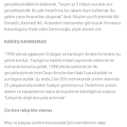
gerçekleştirdiklerini bildirerek, “Geçen yıl 2 milyon euroluk ciro
gerçekleştirdik. Bu yılki hedefimiz bu rakamı ikiye katlamak. Bu
gelirin yarısı ihracattan oluşacak” dedi. Müşteri portföylerinde Mc
Donald’s, Karstadt AG, Acıbadem Hastaneleri gibi büyük firmaların
bulunduğunu ifade eden Demircioğlu, şöyle devam etti:
KARDEŞ DAYANIŞMASI
“1990 yılında ağabeyim Erdoğan ve kardeşim İbrahim’le birlikte bu
şirketi kurduk. Yaptığımız kaliteli imalat sayesinde sektörde bir
numaralı konuma geldik. 1998 yılında sektörde bir ilki
gerçekleştirerek InterClean Amsterdam’daki fuara katıldık ve
yurtdışına açıldık. Şu anda 2 bin 500 metrekarelik üretim alanında
25 çalışanımızla birlikte faaliyet gösteriyoruz. Hedefimiz üretim
alanını ve kapasitemizi daha da büyüterek bilinirliğimizi sadece
Türkiye’de değil dünyada artırmak.”
Çin bize rakip bile olamaz
Mop ve paspas üretimi konusunda Çin’in kendilerine rakip