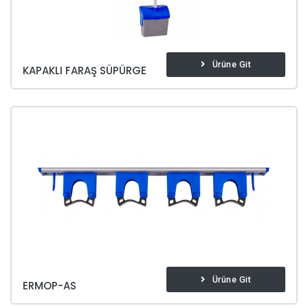
Ürüne Git
KAPAKLI FARAŞ SÜPÜRGE
Ürüne Git
ERMOP-AS