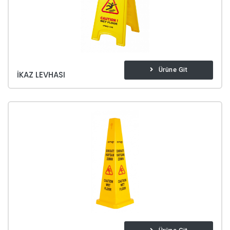
Ürüne Git
İKAZ LEVHASI