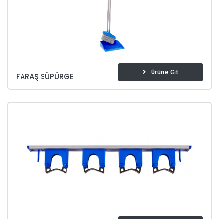
Ürüne Git
FARAŞ SÜPÜRGE