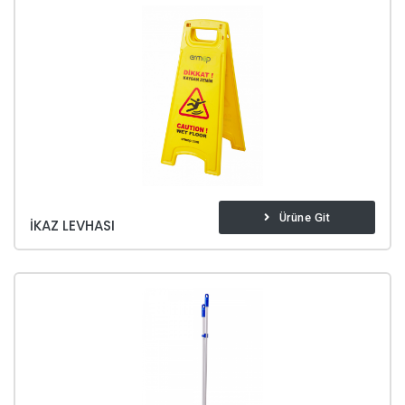
Ürüne Git
İKAZ LEVHASI