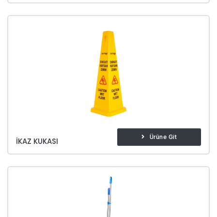
Ürüne Git
İKAZ KUKASI