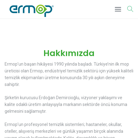
Hakkımızda
Ermop’un başarı hikâyesi 1990 yılında başladı. Türkiye’nin ilk mop
üreticisi olan
Ermop
, endüstriyel temizlik sektörü için yüksek kaliteli
temizlik ekipmanları üretme konusunda 30 yılı aşkın deneyime
sahiptir.
Şirketin kurucusu
Erdoğan Demircioğlu
, vizyoner yaklaşımı ve
kalite odaklı üretim anlayışıyla markanın sektörde öncü konuma
gelmesini sağlamıştır.
Ermop’un profesyonel temizlik sistemleri; hastaneler, okullar,
oteller, alışveriş merkezleri ve günlük yaşamın birçok alanında
yaygın olarak kullanılmaktadır. Kalite, dayanıklılık ve hijyen