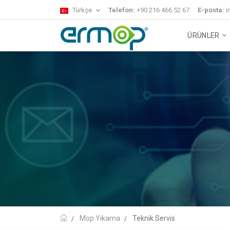
Türkçe
Telefon:
+90 216 466 52 67
E-posta:
i
ÜRÜNLER
Gecko Sistem
Temizlik Arabaları
Zemin Temizl
Mop Yıkama
Teknik Servis