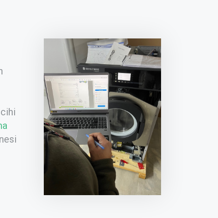
n
o
cihi
ma
nesi