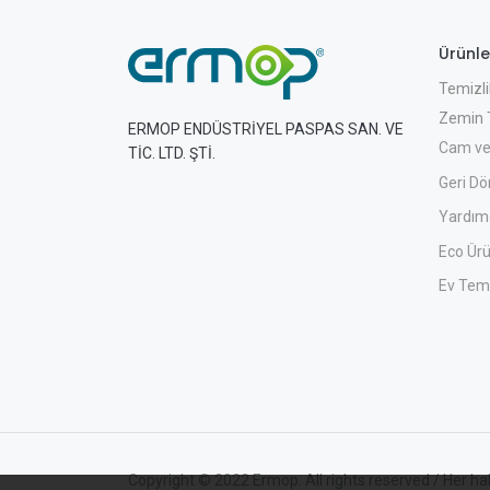
Ürünle
Temizli
Zemin T
ERMOP ENDÜSTRİYEL PASPAS SAN. VE
Cam ve
TİC. LTD. ŞTİ.
Geri Dö
Yardımc
Eco Ürü
Ev Temi
Copyright © 2022 Ermop. All rights reserved / Her hakk