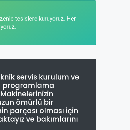
zenle tesislere kuruyoruz. Her
ıyoruz.
knik servis kurulum ve
el programlama
Makinelerinizin
 uzun ömürlü bir
min parçası olması için
aktayız ve bakımlarını