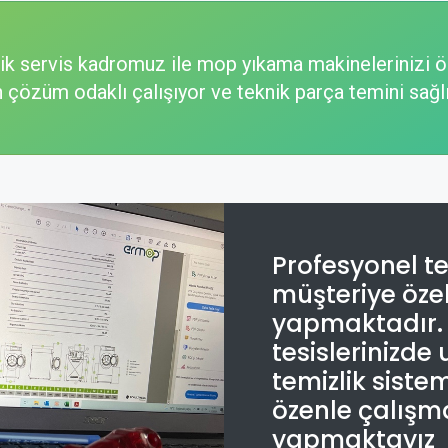
ik servis kadromuz ile mop yıkama makinelerinizi ö
çözüm odaklı çalışıyor ve teknik parça temini sağl
Profesyonel te
müşteriye öz
yapmaktadır. 
tesislerinizde
temizlik siste
özenle çalışm
yapmaktayız