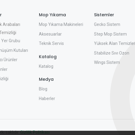
r
Mop Yıkama
Sistemler
Mop Yıkama Makineleri
Gecko Sistem
k Arabaları
emizliği
Aksesuarlar
Step Mop Sistem
 Yer Grubu
Teknik Servis
Yüksek Alan Temizle
nüşüm Kutuları
Stabilize Sıvı Ozon
Katalog
ı Ürünler
Wings Sistem
Katalog
nler
zliği
Medya
Blog
Haberler
ı saklıdır.
Gizlilik Politikası