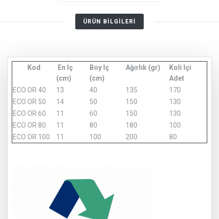
ÜRÜN BİLGİLERİ
Kod
En İç
Boy İç
Ağırlık (gr)
Koli İçi
(cm)
(cm)
Adet
ECO OR 40
13
40
135
170
ECO OR 50
14
50
150
130
ECO OR 60
11
60
150
130
ECO OR 80
11
80
180
100
ECO OR 100
11
100
200
80