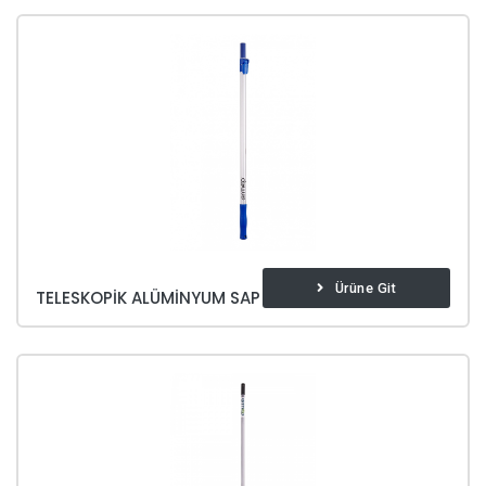
Ürüne Git
TELESKOPIK ALÜMINYUM SAP