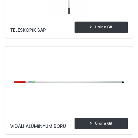
Ürüne Git
TELESKOPIK SAP
Ürüne Git
VIDALI ALÜMINYUM BORU