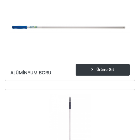
Ürüne Git
ALÜMINYUM BORU