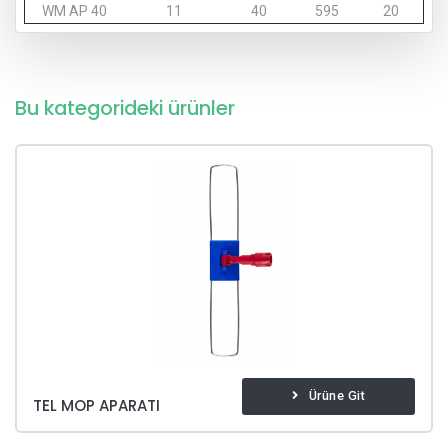
WM AP 40
11
40
595
20
Bu kategorideki ürünler
Ürüne Git
TEL MOP APARATI