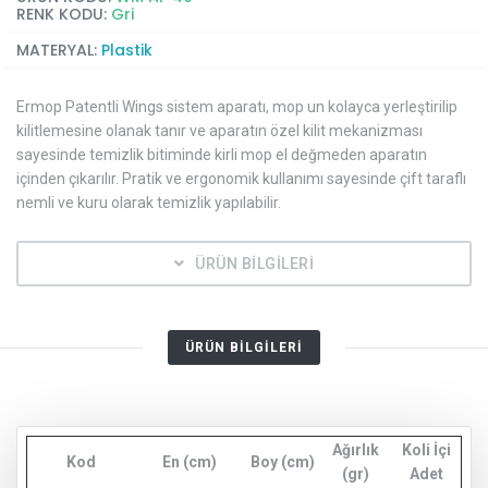
RENK KODU:
Gri
MATERYAL:
Plastik
Ermop Patentli Wings sistem aparatı, mop un kolayca yerleştirilip
kilitlemesine olanak tanır ve aparatın özel kilit mekanizması
sayesinde temizlik bitiminde kirli mop el değmeden aparatın
içinden çıkarılır. Pratik ve ergonomik kullanımı sayesinde çift taraflı
nemli ve kuru olarak temizlik yapılabilir.
ÜRÜN BİLGİLERİ
ÜRÜN BİLGİLERİ
Ağırlık
Koli İçi
Kod
En (cm)
Boy (cm)
(gr)
Adet