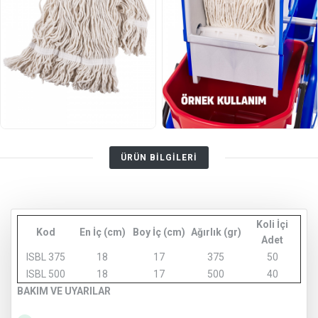
ÜRÜN BİLGİLERİ
Koli İçi
Kod
En İç (cm)
Boy İç (cm)
Ağırlık (gr)
Adet
ISBL 375
18
17
375
50
ISBL 500
18
17
500
40
BAKIM VE UYARILAR