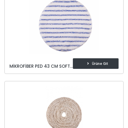
Ürüne Git
MIKROFIBER PED 43 CM SOFT & BRITE