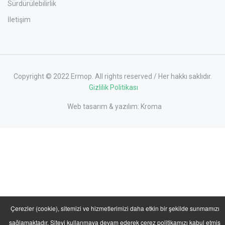
Sürdürülebilirlik
İletişim
Copyright © 2022 Ermop. All rights reserved / Her hakkı saklıdır.
Gizlilik Politikası
Web tasarım & yazılım:
Kroma
Çerezler (cookie), sitemizi ve hizmetlerimizi daha etkin bir şekilde sunmamızı
sağlamaktadır. Siteyi kullanmaya devam ederek çerez politikamızı kabul etmiş